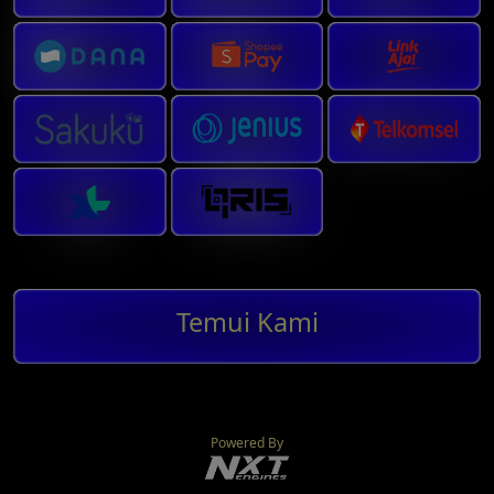
Temui Kami
Powered By