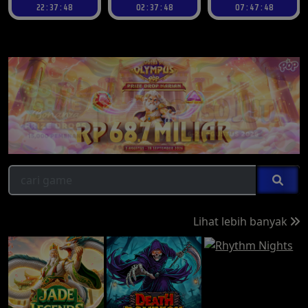
02 : 37 : 47
07 : 47 : 47
00 : 12 : 47
Terbaru
Lihat lebih banyak