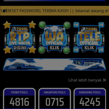
WORD, TERIMA KASIH || Selamat datang di WLATOGEL, Situs
Pasaran Togel
Lihat lebih banyak
SINGAPORE POOLS
HONGKONG POOLS
CHINA POOLS
0715
4245
5761