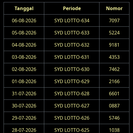
Tanggal
Periode
Nomor
06-08-2026
SYD LOTTO-634
7097
05-08-2026
SYD LOTTO-633
5224
04-08-2026
SYD LOTTO-632
9181
03-08-2026
SYD LOTTO-631
4353
02-08-2026
SYD LOTTO-630
7462
01-08-2026
SYD LOTTO-629
2166
31-07-2026
SYD LOTTO-628
6601
30-07-2026
SYD LOTTO-627
0887
29-07-2026
SYD LOTTO-626
5746
28-07-2026
SYD LOTTO-625
1038