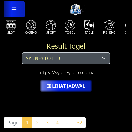
SLOT
CASINO
SPORT
TOGEL
TABLE
FISHING
COCK
Result Togel
https://sydneylotto.com/
LIHAT JADWAL
Page
1
2
3
4
...
32