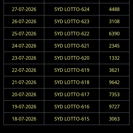
27-07-2026
SYD LOTTO-624
4488
26-07-2026
SYD LOTTO-623
3108
25-07-2026
SYD LOTTO-622
6390
24-07-2026
SYD LOTTO-621
2345
23-07-2026
SYD LOTTO-620
1332
22-07-2026
SYD LOTTO-619
3621
21-07-2026
SYD LOTTO-618
9642
20-07-2026
SYD LOTTO-617
7353
19-07-2026
SYD LOTTO-616
9727
18-07-2026
SYD LOTTO-615
3063