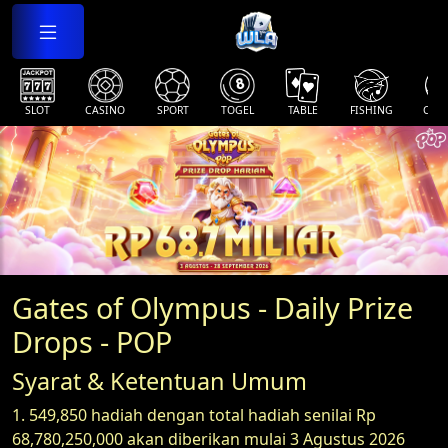
SLOT
CASINO
SPORT
TOGEL
TABLE
FISHING
COCK
Gates of Olympus - Daily Prize
Drops - POP
Syarat & Ketentuan Umum
1. 549,850 hadiah dengan total hadiah senilai Rp
68,780,250,000 akan diberikan mulai 3 Agustus 2026