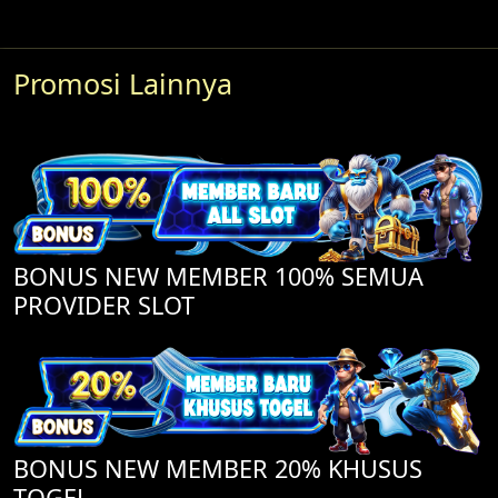
Promosi Lainnya
BONUS NEW MEMBER 100% SEMUA
PROVIDER SLOT
BONUS NEW MEMBER 20% KHUSUS
TOGEL