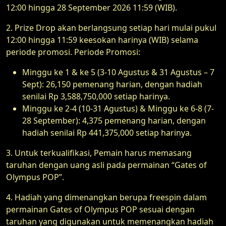
12:00 hingga 28 September 2026 11:59 (WIB).
2. Prize Drop akan berlangsung setiap hari mulai pukul
12:00 hingga 11:59 keesokan harinya (WIB) selama
periode promosi. Periode Promosi:
Minggu ke 1 & ke 5 (3-10 Agustus & 31 Agustus – 7
Sept): 26,150 pemenang harian, dengan hadiah
senilai Rp 3,588,750,000 setiap harinya.
Minggu ke 2-4 (10-31 Agustus) & Minggu ke 6-8 (7-
28 September): 4,375 pemenang harian, dengan
hadiah senilai Rp 441,375,000 setiap harinya.
3. Untuk terkualifikasi, Pemain harus memasang
taruhan dengan uang asli pada permainan “Gates of
Olympus POP”.
4. Hadiah yang dimenangkan berupa freespin dalam
permainan Gates of Olympus POP sesuai dengan
taruhan yang digunakan untuk memenangkan hadiah