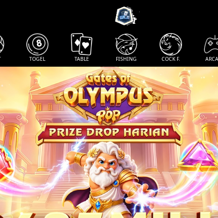
T
TOGEL
TABLE
FISHING
COCK F.
ARC