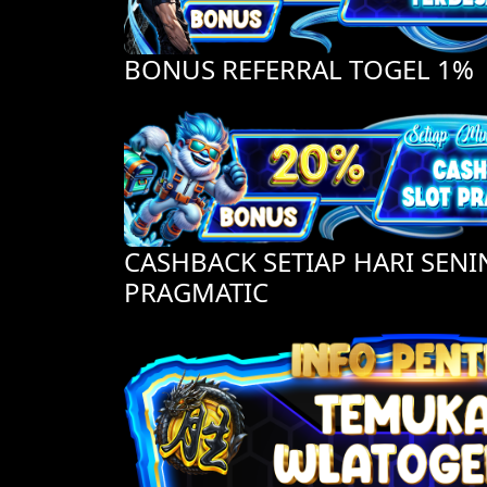
BONUS REFERRAL TOGEL 1%
CASHBACK SETIAP HARI SENI
PRAGMATIC