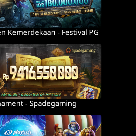
n Kemerdekaan - Festival PG
rnament - Spadegaming