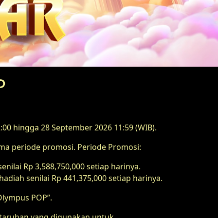
P
2:00 hingga 28 September 2026 11:59 (WIB).
lama periode promosi. Periode Promosi:
nilai Rp 3,588,750,000 setiap harinya.
diah senilai Rp 441,375,000 setiap harinya.
 Olympus POP”.
 taruhan yang digunakan untuk