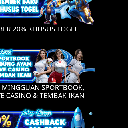
ER 20% KHUSUS TOGEL
 MINGGUAN SPORTBOOK,
VE CASINO & TEMBAK IKAN