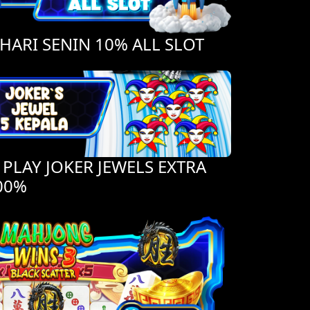
HARI SENIN 10% ALL SLOT
PLAY JOKER JEWELS EXTRA
00%