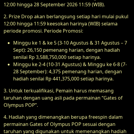
12:00 hingga 28 September 2026 11:59 (WIB).
2. Prize Drop akan berlangsung setiap hari mulai pukul
12:00 hingga 11:59 keesokan harinya (WIB) selama
periode promosi. Periode Promosi:
Minggu ke 1 & ke 5 (3-10 Agustus & 31 Agustus – 7
Sept): 26,150 pemenang harian, dengan hadiah
senilai Rp 3,588,750,000 setiap harinya.
Minggu ke 2-4 (10-31 Agustus) & Minggu ke 6-8 (7-
28 September): 4,375 pemenang harian, dengan
hadiah senilai Rp 441,375,000 setiap harinya.
3. Untuk terkualifikasi, Pemain harus memasang
taruhan dengan uang asli pada permainan “Gates of
Olympus POP”.
4. Hadiah yang dimenangkan berupa freespin dalam
permainan Gates of Olympus POP sesuai dengan
taruhan yang digunakan untuk memenangkan hadiah