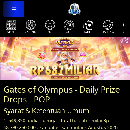
SLOT
CASINO
SPORT
TOGEL
TABLE
FISHING
COCK
Gates of Olympus - Daily Prize
Drops - POP
Syarat & Ketentuan Umum
1. 549,850 hadiah dengan total hadiah senilai Rp
68,780,250,000 akan diberikan mulai 3 Agustus 2026