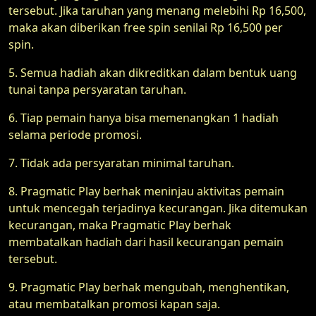
tersebut. Jika taruhan yang menang melebihi Rp 16,500,
maka akan diberikan free spin senilai Rp 16,500 per
spin.
5. Semua hadiah akan dikreditkan dalam bentuk uang
tunai tanpa persyaratan taruhan.
6. Tiap pemain hanya bisa memenangkan 1 hadiah
selama periode promosi.
7. Tidak ada persyaratan minimal taruhan.
8. Pragmatic Play berhak meninjau aktivitas pemain
untuk mencegah terjadinya kecurangan. Jika ditemukan
kecurangan, maka Pragmatic Play berhak
membatalkan hadiah dari hasil kecurangan pemain
tersebut.
9. Pragmatic Play berhak mengubah, menghentikan,
atau membatalkan promosi kapan saja.